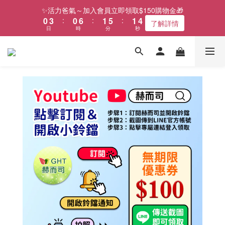
1
4
1
7
2
6
2
4
✨活力爸氣～加入會員立即領取$150購物金🎁
0
3
:
0
6
:
1
5
:
1
3
了解詳情
日
時
分
秒
2
5
0
4
0
2
1
4
3
1
0
3
2
0
2
1
1
0
0