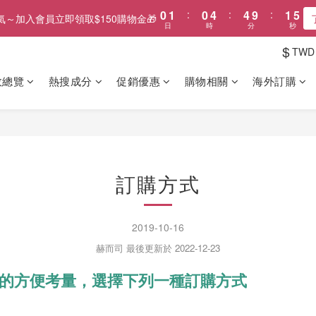
0
1
:
0
4
:
4
9
:
1
5
氣～加入會員立即領取$150購物金🎁
日
時
分
秒
0
3
3
8
0
4
2
2
7
3
$
TWD
1
1
6
2
0
0
5
1
效總覽
熱搜成分
促銷優惠
購物相關
海外訂購
4
0
3
2
1
0
訂購方式
2019-10-16
赫而司 最後更新於 2022-12-23
的方便考量，選擇下列一種訂購方式