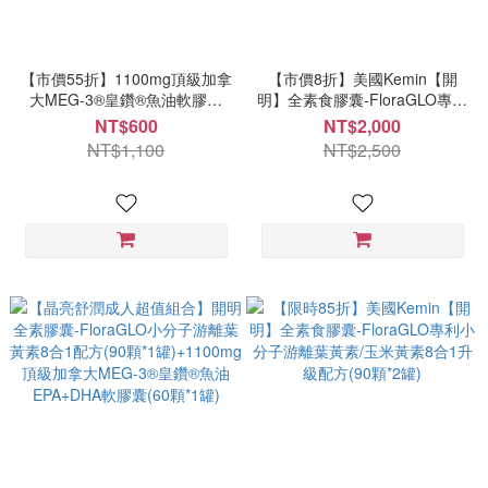
【市價55折】1100mg頂級加拿
【市價8折】美國Kemin【開
大MEG-3®皇鑽®魚油軟膠囊
明】全素食膠囊-FloraGLO專利
(30顆*1罐)IFOS認證小型魚無
小分子游離葉黃素/玉米黃素8合
NT$600
NT$2,000
腥味高濃度Omega-3
1升級配方(90顆*1罐)
NT$1,100
NT$2,500
EPA+DHA