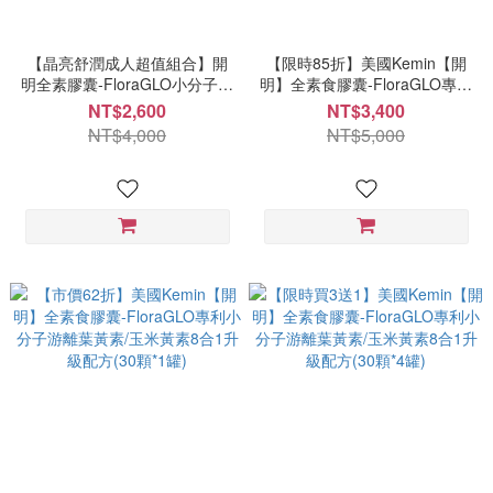
【晶亮舒潤成人超值組合】開
【限時85折】美國Kemin【開
明全素膠囊-FloraGLO小分子游
明】全素食膠囊-FloraGLO專利
離葉黃素8合1配方(90顆*1
小分子游離葉黃素/玉米黃素8合
NT$2,600
NT$3,400
罐)+1100mg頂級加拿大MEG-
1升級配方(90顆*2罐)
NT$4,000
NT$5,000
3®皇鑽®魚油EPA+DHA軟膠囊
(60顆*1罐)