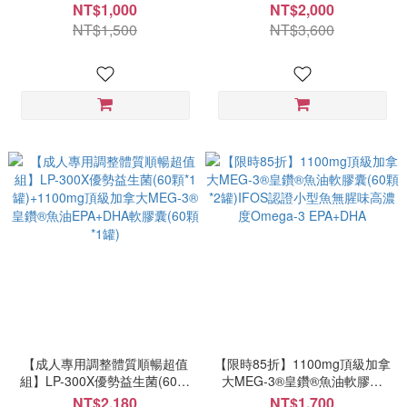
(60顆*1罐)IFOS認證小型魚無
Omega-3素魚油DHA+以色列
NT$1,000
NT$2,000
腥味高濃度Omega-3
磷脂絲胺酸PS)(60顆*1罐)+頂
NT$1,500
NT$3,600
EPA+DHA
級加拿大MEG-3®皇鑽®魚油
EPA+DHA大於550mg軟膠囊
(60顆*1罐)
【成人專用調整體質順暢超值
【限時85折】1100mg頂級加拿
組】LP-300X優勢益生菌(60顆
大MEG-3®皇鑽®魚油軟膠囊
*1罐)+1100mg頂級加拿大
(60顆*2罐)IFOS認證小型魚無
NT$2,180
NT$1,700