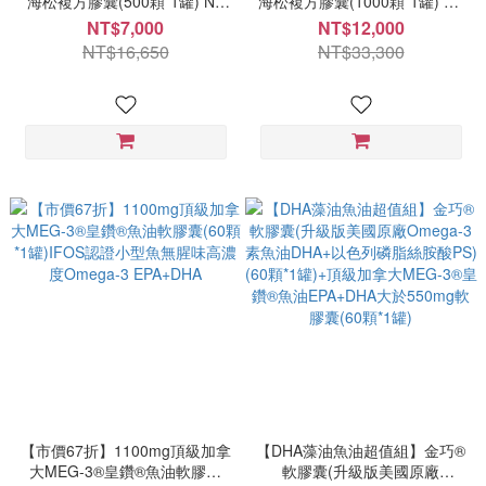
海松複方膠囊(500顆*1罐) NT
海松複方膠囊(1000顆*1罐) NT
7000 每顆14元-法國濱海松樹
12000 每顆12元-法國濱海松樹
NT$7,000
NT$12,000
皮/山桑子/葡萄籽小分子前花青
皮/山桑子/葡萄籽小分子前花青
NT$16,650
NT$33,300
素OPCs配方
素OPCs配方
【市價67折】1100mg頂級加拿
【DHA藻油魚油超值組】金巧®
大MEG-3®皇鑽®魚油軟膠囊
軟膠囊(升級版美國原廠