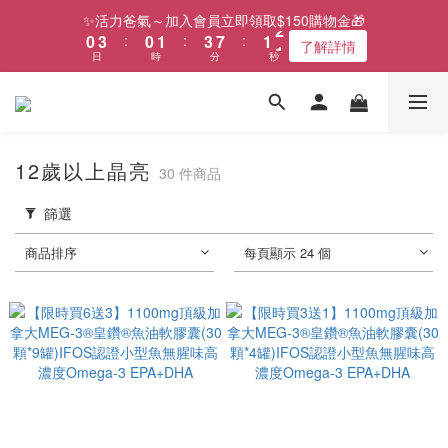
1
4
1
2
4
8
2
2
✨活力爸氣～加入會員立即領取$150購物金🎁
0
3
:
0
1
:
3
7
:
1
1
了解詳情
日
時
分
秒
2
0
2
6
0
0
1
1
5
0
0
4
3
2
12歲以上晶亮
1
30 件商品
0
篩選
商品排序
每頁顯示 24 個