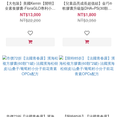
【大包裝】美國Kemin【開明】
【兒童晶亮成長超值組】金巧®
全素食膠囊-FloraGLO專利小分
軟膠囊升級版DHA+PS(30顆*1
子游離葉黃素/玉米黃素8合1升
罐)+新貝他明小分子游離型兒
NT$13,000
NT$1,800
級配方(1000顆*1罐) NT 13000
童葉黃素/山桑子(30顆*1罐)+愛
NT$22,200
NT$3,350
每顆13元
克明紅藻植物鈣D3錠(60顆*1
罐)
市價72折【法國青春露】濱海
【限時85折】【法國青春露】