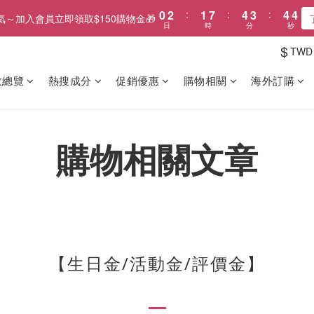
4
0
2
:
1
7
:
4
3
:
4
氣～加入會員立即領取$150購物金🎁
3
日
時
分
秒
1
0
6
3
2
3
2
0
5
2
1
2
$
TWD
1
4
1
0
1
0
3
0
0
效總覽
熱搜成分
促銷優惠
購物相關
海外訂購
2
1
0
購物相關文章
【生日金/活動金/評價金】