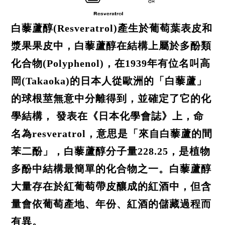
白藜蘆醇(Resveratrol)產生於葡萄葉表皮和
漿果果皮中，白藜蘆醇在結構上屬於多酚類
化合物(Polyphenol)，在1939年有位名叫高
岡(Takaoka)的日本人從歐洲的「白藜蘆」
的球根莖無意中分離得到，並確定了它的化
學結構， 發表在《日本化學會誌》上，命
名為resveratrol，意思是「來自白藜蘆的間
苯二酚」，白藜蘆醇分子量228.25，是植物
多酚中結構最簡單的化合物之一。白藜蘆醇
大量存在於紅葡萄帶皮釀成的紅酒中，但含
量會依葡萄產地、年份、紅酒的儲藏過程而
有異。