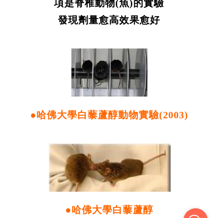
項是脊椎動物(魚)的實驗
發現劑量愈高效果愈好
●哈佛大學白藜蘆醇動物實驗(2003)
●哈佛大學白藜蘆醇