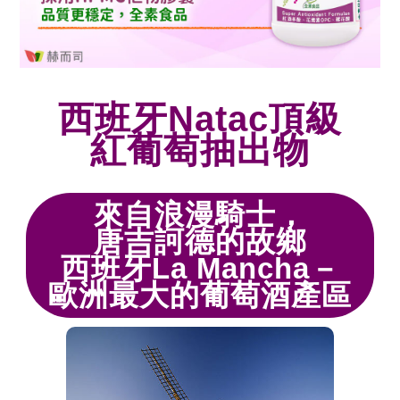
西班牙Natac頂級
紅葡萄抽出物
來自浪漫騎士，
唐吉訶德的故鄉
西班牙La Mancha－
歐洲最大的葡萄酒產區