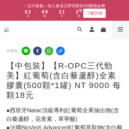
8
1
3
1
4
2
3
✨活力爸氣～加入會員立即領取$150購物金🎁
:
:
:
7
0
2
0
9
3
1
2
了解詳情
日
時
分
秒
6
1
8
2
0
1
5
0
7
1
0
4
6
0
3
5
2
4
1
3
分享到
0
2
1
【中包裝】【R-OPC三代勁
0
美】紅葡萄(含白藜蘆醇)全素
膠囊(500顆*1罐) NT 9000 每
顆18元
●西班牙Natac頂級專利紅葡萄全果抽出物(含
白藜蘆醇，花青素，單寧酸)
●法國BioVin® Advanced紅葡萄萃取物(含白藜