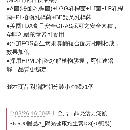
●A菌(嗜酸乳桿菌)+LGG乳桿菌+LJ菌+LP乳桿
菌+PL植物乳桿菌+BB雙叉乳桿菌
●美國FDA食品安全GRAS認可之安全菌種，
孕哺乳婦孩童皆可食用
●添加FOS益生素果寡醣複合配方相輔相成，
效果加倍
●採用HPMC特殊水解植物膠囊，可快速溶
解，品質更穩定
🎁本商品附贈防潮分裝小空罐x1個
至
08/26 16:00
截止
全店，晶亮活力滿額
$6,500贈品A_陽光健康維生素D3(30顆裝)