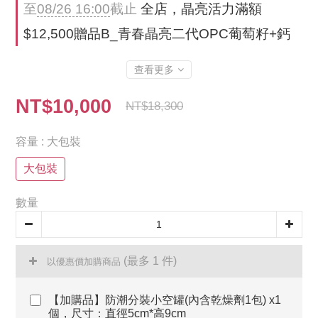
至
08/26 16:00
截止
全店，晶亮活力滿額
$12,500贈品B_青春晶亮二代OPC葡萄籽+鈣
查看更多
NT$10,000
NT$18,300
容量
: 大包裝
大包裝
數量
(最多 1 件)
以優惠價加購商品
【加購品】防潮分裝小空罐(內含乾燥劑1包) x1
個，尺寸：直徑5cm*高9cm