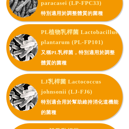
paracasei (LP-FPC33)
特別適用於調整體質的菌種
PL植物乳桿菌 Lactobacillus
plantarum (PL-FP101)
又稱PL乳桿菌，特別適用於調整
體質的菌種
LJ乳桿菌 Lactococcus
johnsonii (LJ-FJ6)
特別適合用於幫助維持消化道機能
的菌種