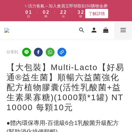
1
2
1
3
3
3
4
1
✨活力爸氣～加入會員立即領取$150購物金🎁
:
:
:
0
1
0
2
2
2
3
0
了解詳情
日
時
分
秒
0
1
1
1
2
0
0
0
1
0
分享到
【大包裝】Multi-Lacto【好易
通®益生菌】順暢六益菌強化
配方植物膠囊(活性乳酸菌+益
生素果寡糖)(1000顆*1罐) NT
10000 每顆10元
●體內環保專用-百億級6合1乳酸菌升級配方
(幫助消化排便順暢)