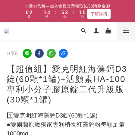
1
3
2
5
6
4
2
5
✨活力爸氣～加入會員立即領取$150購物金🎁
:
:
:
0
2
1
4
5
3
1
4
了解詳情
日
時
分
秒
1
0
3
4
2
0
3
0
2
3
1
2
1
2
0
1
0
1
0
0
分享到
【超值組】愛克明紅海藻鈣D3
錠(60顆*1罐)+活顏素HA-100
專利小分子膠原錠二代升級版
(30顆*1罐)
1️⃣愛克明紅海藻鈣D3錠(60顆*1罐)
●愛爾蘭原廠獨家專利植物紅藻鈣粉每顆足量
1000mg