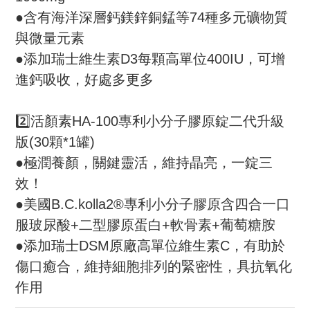
●含有海洋深層鈣鎂鋅銅錳等74種多元礦物質
與微量元素
●添加瑞士維生素D3每顆高單位400IU，可增
進鈣吸收，好處多更多
2️⃣活顏素HA-100專利小分子膠原錠二代升級
版(30顆*1罐)
●極潤養顏，關鍵靈活，維持晶亮，一錠三
效！
●美國B.C.kolla2®專利小分子膠原含四合一口
服玻尿酸+二型膠原蛋白+軟骨素+葡萄糖胺
●添加瑞士DSM原廠高單位維生素C，有助於
傷口癒合，維持細胞排列的緊密性，具抗氧化
作用