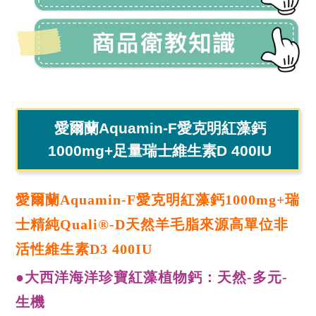
愛爾蘭Aquamin-F愛克明紅藻鈣
1000mg+足量瑞士維生素D 400IU
愛爾蘭Aquamin-F愛克明紅藻鈣1000mg+瑞
士精純Quali®-D天然羊毛脂來源高單位非
活性維生素D3 400IU
●大西洋海洋珍寶紅藻植物鈣：天然-多元-
生機