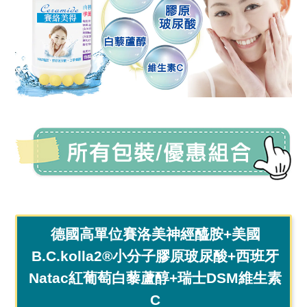
德國高單位賽洛美神經醯胺+美國
B.C.kolla2®小分子膠原玻尿酸+西班牙
Natac紅葡萄白藜蘆醇+瑞士DSM維生素
C