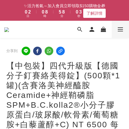
1
3
1
9
6
9
1
2
✨活力爸氣～加入會員立即領取$150購物金🎁
:
:
:
0
2
0
8
5
8
0
1
了解詳情
日
時
分
秒
1
7
4
7
0
0
6
3
6
5
2
5
4
1
4
3
0
3
2
2
分享到
1
1
0
0
【中包裝】四代升級版【德國
分子釘賽絡美得錠】(500顆*1
罐)(含賽洛美神經醯胺
Ceramide+神經鞘磷脂
SPM+B.C.kolla2®小分子膠
原蛋白/玻尿酸/軟骨素/葡萄糖
胺+白藜蘆醇+C) NT 6500 每