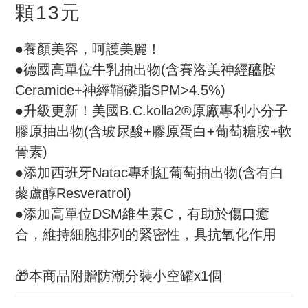
顆13元
●養顏美容，呵護美麗！
●德國高單位牛乳抽出物(含賽洛美神經醯胺
Ceramide+神經鞘磷脂SPM>4.5%)
●升級更新！美國B.C.kolla2®原廠專利小分子
膠原抽出物(含玻尿酸+膠原蛋白+葡萄糖胺+軟
骨素)
●添加西班牙Natac專利紅葡萄抽出物(含有白
藜蘆醇Resveratrol)
●添加高單位DSM維生素C，有助於傷口癒
合，維持細胞排列的緊密性，具抗氧化作用
🎁本商品附贈防潮分裝小空罐x1個