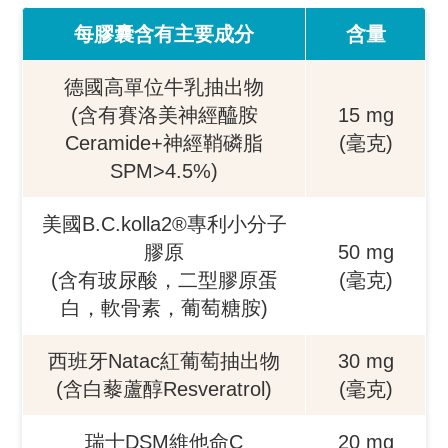
每膠囊含有主要成分
含量
德國高單位牛乳抽出物
(含有賽洛美神經醯胺
15 mg
Ceramide+神經鞘磷脂
(毫克)
SPM>4.5%)
美國B.C.kolla2®專利小分子
膠原
50 mg
(含有玻尿酸，二型膠原蛋
(毫克)
白，軟骨素，葡萄糖胺)
西班牙Natac紅葡萄抽出物
30 mg
(含白藜蘆醇Resveratrol)
(毫克)
瑞士DSM維他命C
20 mg