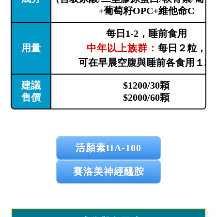
+葡萄籽OPC+維他命C
每日1-2，睡前食用
用量
中年以上族群：
每日２粒，
可在早晨空腹與睡前各食用１粒
建議
$1200/30顆
售價
$2000/60顆
活顏素HA-100
賽洛美神經醯胺