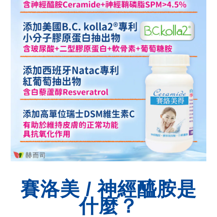
賽洛美 / 神經醯胺是
什麼？