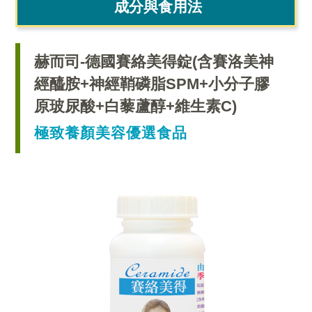
成分與食用法
赫而司-德國賽絡美得錠(含賽洛美神
經醯胺+神經鞘磷脂SPM+小分子膠
原玻尿酸+白藜蘆醇+維生素C)
極致養顏美容優選食品