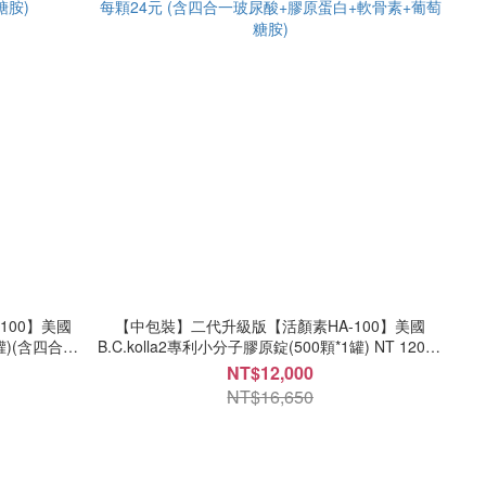
100】美國
【中包裝】二代升級版【活顏素HA-100】美國
2罐)(含四合一
B.C.kolla2專利小分子膠原錠(500顆*1罐) NT 12000
糖胺)
每顆24元 (含四合一玻尿酸+膠原蛋白+軟骨素+葡萄
NT$12,000
糖胺)
NT$16,650