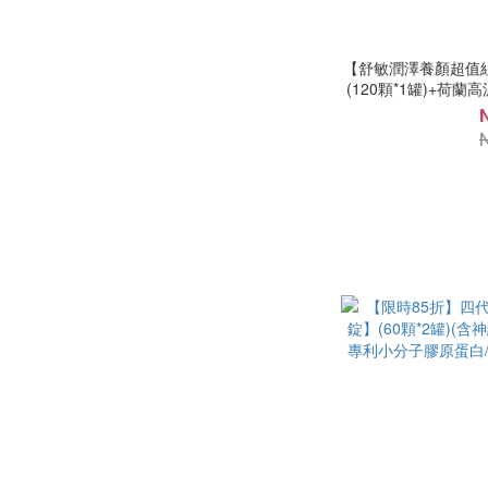
同品多罐組 (12)
【舒敏潤澤養顏超值
單罐 (9)
(120顆*1罐)+荷
配送
冷藏宅配 (1)
常溫宅配 (35)
超商純取貨 (35)