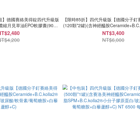
組】德國賽絡美得錠四代升級版
【限時85折】四代升級版【德國分子釘
蘭高濃縮月見草油EPO軟膠囊(90顆
(120顆*2罐)(含神經醯胺Ceramide+B.C.
*1罐)
小分子膠原蛋白/玻尿酸/軟骨素/葡萄糖
NT$2,480
NT$3,400
+C)
NT$4,200
NT$6,000