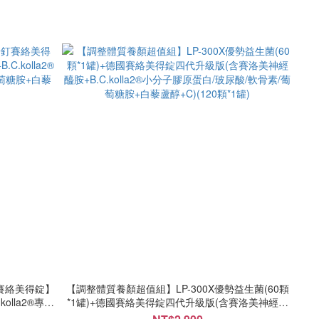
賽絡美得錠】
【調整體質養顏超值組】LP-300X優勢益生菌(60顆
kolla2®專利
*1罐)+德國賽絡美得錠四代升級版(含賽洛美神經醯
胺+白藜蘆醇
胺+B.C.kolla2®小分子膠原蛋白/玻尿酸/軟骨素/葡萄