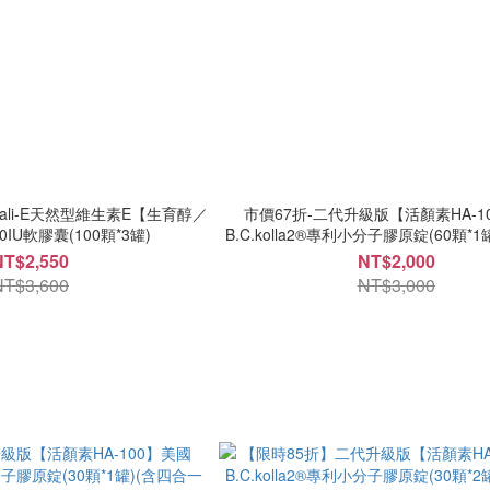
ali-E天然型維生素E【生育醇／
市價67折-二代升級版【活顏素HA-1
IU軟膠囊(100顆*3罐)
B.C.kolla2®專利小分子膠原錠(60顆*
玻尿酸+膠原蛋白+軟骨素+葡萄
NT$2,550
NT$2,000
NT$3,600
NT$3,000