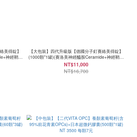
絡美得錠】
【大包裝】四代升級版【德國分子釘賽絡美得錠】
ide+神經鞘磷
(1000顆*1罐)(賽洛美神經醯胺Ceramide+神經鞘磷
玻尿酸/軟骨素/
脂SPM+B.C.kolla2®小分子膠原蛋白/玻尿酸/葡萄糖
NT$11,000
每顆13元
胺/軟骨素+白藜蘆醇+C) NT 11000 每顆11元
NT$16,700