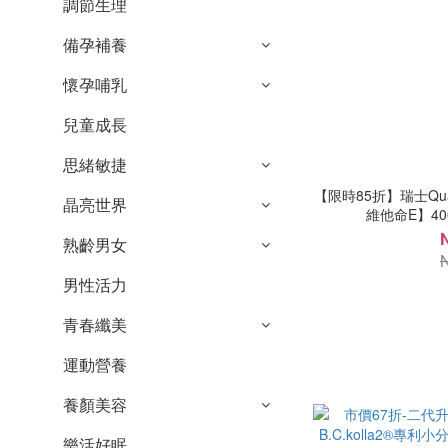
調節生理
備孕補養
懷孕哺乳
兒童成長
思緒敏捷
【限時85折】瑞士Qu
晶亮世界
維他命E】400
熟齡男女
男性活力
青春纖美
運動營養
養顏美容
樂活好眠