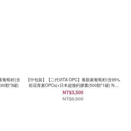
顏素葡萄籽(含
【中包裝】【二代VITA OPC】養顏素葡萄籽(含95%
0顆*3罐)
前花青素OPCs)+日本超微鈣膠囊(500顆*1罐) NT
3500 每顆7元
NT$3,500
NT$6,500