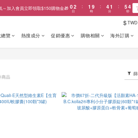
0
2
:
1
9
:
4
1
:
5
3
氣～加入會員立即領取$150購物金🎁
日
時
分
秒
1
0
8
3
0
4
2
0
7
2
3
1
$
TWD
6
1
2
0
5
0
1
效總覽
熱搜成分
促銷優惠
購物相關
海外訂購
4
0
3
2
1
0
篩
 件商品