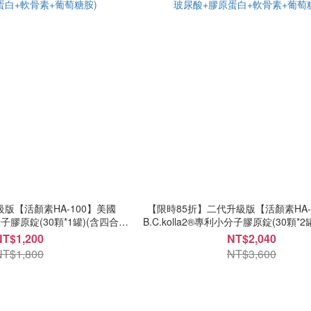
級版【活顏素HA-100】美國
【限時85折】二代升級版【活顏素HA-
小分子膠原錠(30顆*1罐)(含四合一
B.C.kolla2®專利小分子膠原錠(30顆*
蛋白+軟骨素+葡萄糖胺)
玻尿酸+膠原蛋白+軟骨素+葡萄
NT$1,200
NT$2,040
NT$1,800
NT$3,600