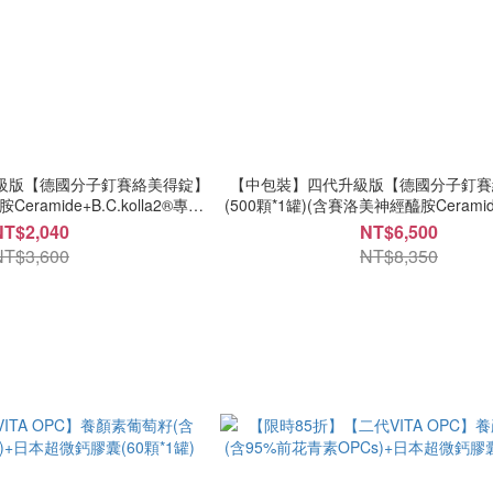
升級版【德國分子釘賽絡美得錠】
【中包裝】四代升級版【德國分子釘賽
Ceramide+B.C.kolla2®專利
(500顆*1罐)(含賽洛美神經醯胺Ceram
酸/軟骨素/葡萄糖胺+白藜蘆醇
脂SPM+B.C.kolla2®小分子膠原蛋白/
NT$2,040
NT$6,500
+C)
葡萄糖胺+白藜蘆醇+C) NT 6500 
NT$3,600
NT$8,350