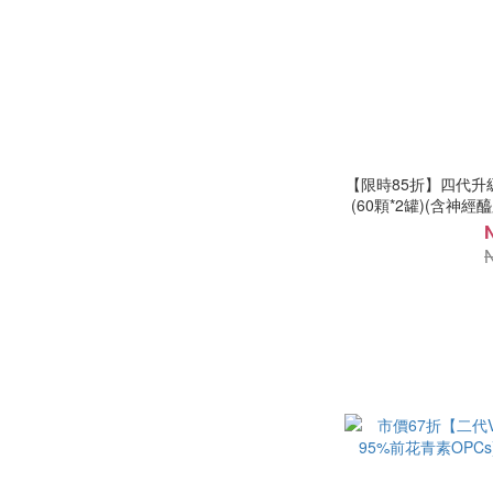
【限時85折】四代
(60顆*2罐)(含神經醯胺
小分子膠原蛋白/玻尿