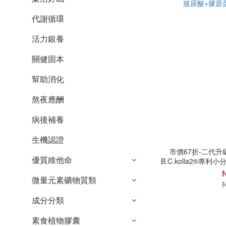
代謝循環
活力銀養
關健固本
幫助消化
熬夜應酬
病後補養
生機認證
市價67折-二代升
優質維他命
B.C.kolla2®專利
玻尿酸+膠原
微量元素礦物質類
成分分類
素食植物膠囊