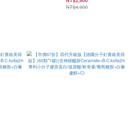
NT$2,900
糖胺+白藜蘆醇+C)(120顆*1罐)
NT$4,900