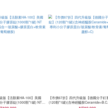
版【活顏素HA-100】美國
【市價67折】四代升級版【德國分子釘
利小分子膠原錠(1000顆*1罐) NT
(120顆*1罐)(含神經醯胺Ceramide+B.C.
(含四合一玻尿酸+膠原蛋白+軟骨素
小分子膠原蛋白/玻尿酸/軟骨素/葡萄糖