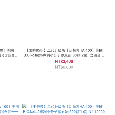
00】美國
【限時85折】二代升級版【活顏素HA-100】美國
1罐)(含四合一
B.C.kolla2®專利小分子膠原錠(60顆*2罐)(含四合一
糖胺)
玻尿酸+膠原蛋白+軟骨素+葡萄糖胺)
NT$3,400
NT$6,000