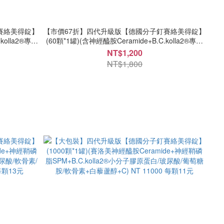
賽絡美得錠】
【市價67折】四代升級版【德國分子釘賽絡美得錠】
kolla2®專利
(60顆*1罐)(含神經醯胺Ceramide+B.C.kolla2®專利
胺+白藜蘆醇
小分子膠原蛋白/玻尿酸/軟骨素/葡萄糖胺+白藜蘆醇
NT$1,200
+C)
NT$1,800