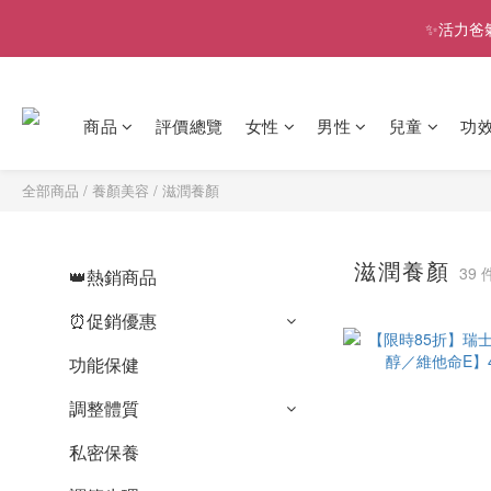
✨活力爸
商品
評價總覽
女性
男性
兒童
功
全部商品
/
養顏美容
/
滋潤養顏
滋潤養顏
39
👑熱銷商品
⏰促銷優惠
功能保健
調整體質
私密保養