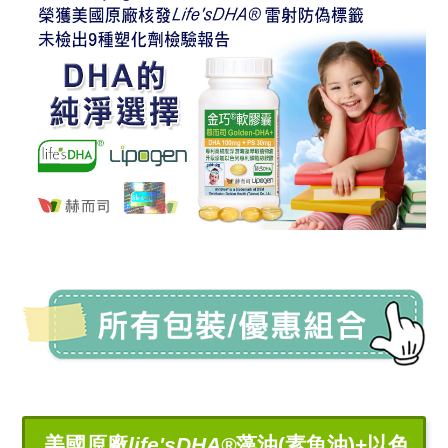
美國原廠
life'sDHA®
藻油(素魚油)+以色