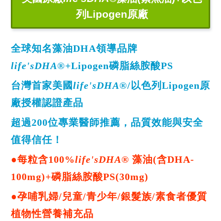
列Lipogen原廠
全球知名藻油DHA領導品牌
life'sDHA®
+Lipogen磷脂絲胺酸PS
台灣首家美國
life'sDHA®
/以色列Lipogen原
廠授權認證產品
超過200位專業醫師推薦，品質效能與安全
值得信任！
●每粒含100%
life'sDHA®
藻油(含DHA-
100mg)+磷脂絲胺酸PS(30mg)
●孕哺乳婦/兒童/青少年/銀髮族/素食者優質
植物性營養補充品