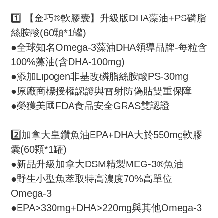
1️⃣ 【金巧®軟膠囊】升級版DHA藻油+PS磷脂
絲胺酸(60顆*1罐)
●全球知名Omega-3藻油DHA領導品牌-每粒含
100%藻油(含DHA-100mg)
●添加Lipogen非基改磷脂絲胺酸PS-30mg
●原廠商標授權認證與雷射防偽貼雙重保障
●榮獲美國FDA食品安全GRAS雙認證
2️⃣加拿大皇鑽魚油EPA+DHA大於550mg軟膠
囊(60顆*1罐)
●新品升級加拿大DSM精製MEG-3®魚油
●野生小型魚萃取特高濃度70%高單位
Omega-3
●EPA>330mg+DHA>220mg與其他Omega-3