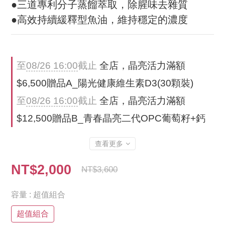
●三道專利分子蒸餾萃取，除腥味去雜質
●高效持續緩釋型魚油，維持穩定的濃度
至
08/26 16:00
截止
全店，晶亮活力滿額
$6,500贈品A_陽光健康維生素D3(30顆裝)
至
08/26 16:00
截止
全店，晶亮活力滿額
$12,500贈品B_青春晶亮二代OPC葡萄籽+鈣
查看更多
NT$2,000
NT$3,600
容量
: 超值組合
超值組合