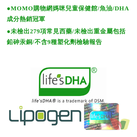
●MOMO購物網媽咪兒童保健館/魚油/DHA
成分熱銷冠軍
●未檢出279項常見西藥/未檢出重金屬包括
鉛砷汞銅/不含9種塑化劑檢驗報告