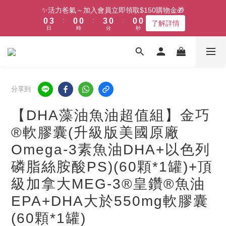
1
4
1
1
3
6
✨活力爸氣～加入會員立即領取$150購物金🎁
:
:
:
0
3
0
0
2
9
5
9
了解詳情
日
時
分
秒
2
1
8
4
8
1
0
7
3
7
0
6
2
6
5
1
5
4
0
4
3
3
分享到
2
2
1
1
【DHA藻油魚油超值組】金巧
0
0
®軟膠囊(升級版美國原廠
Omega-3素魚油DHA+以色列
磷脂絲胺酸PS)(60顆*1罐)+頂
級加拿大MEG-3®皇鑽®魚油
EPA+DHA大於550mg軟膠囊
(60顆*1罐)