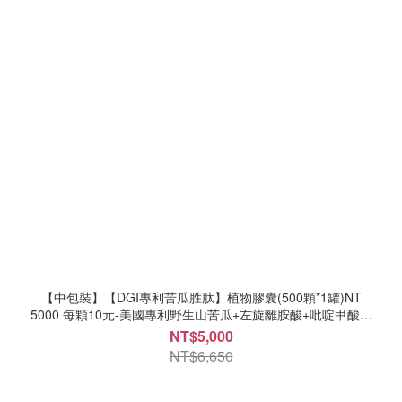
【中包裝】【DGI專利苦瓜胜肽】植物膠囊(500顆*1罐)NT
5000 每顆10元-美國專利野生山苦瓜+左旋離胺酸+吡啶甲酸鉻
+鋅醣代謝強化配方
NT$5,000
NT$6,650