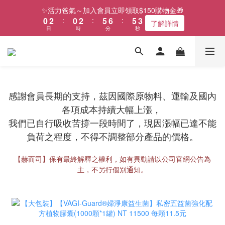
4
1
3
1
3
6
7
6
✨活力爸氣～加入會員立即領取$150購物金🎁
3
0
2
:
0
2
:
5
6
:
5
了解詳情
日
時
分
秒
2
1
1
4
5
4
1
0
0
3
4
3
0
2
3
2
1
2
1
0
1
0
0
感謝會員長期的支持，茲因國際原物料、運輸及國內
各項成本持續大幅上漲，
我們已自行吸收苦撐一段時間了，現因漲幅已達不能
負荷之程度，不得不調整部分產品的價格。
【赫而司】保有最終解釋之權利，如有異動請以公司官網公告為
主，不另行個別通知。