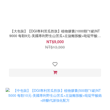
【大包裝】【DGI專利苦瓜胜肽】植物膠囊(1000顆*1罐)NT
9000 每顆9元-美國專利野生山苦瓜+左旋離胺酸+吡啶甲酸鉻
+鋅醣代謝強化配方
NT$9,000
NT$13,300