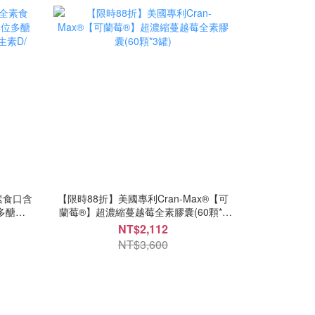
素食口含
【限時88折】美國專利Cran-Max®【可
位多醣體
蘭莓®】超濃縮蔓越莓全素膠囊(60顆*3
素D/鋅/
罐)
NT$2,112
NT$3,600