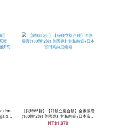
den-
【限時85折】【好鎂立複合鎂】全素膠囊
a-3
(100顆*2罐) 美國專利甘胺酸鎂+日本富田
*2罐)
高純度鎂粉
NT$1,870