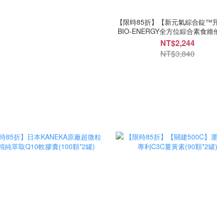
【限時85折】【新元氣綜合錠™
BIO-ENERGY全方位綜合素食維他
顆*3罐)★女性/備孕/懷孕/哺乳全
NT$2,244
充
NT$3,840