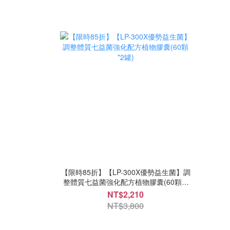
【限時85折】【LP-300X優勢益生菌】調
整體質七益菌強化配方植物膠囊(60顆*2
罐)
NT$2,210
NT$3,800