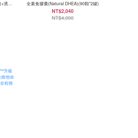
酸+濱海
全素食膠囊(Natural DHEA)(90顆*2罐)
持續長效
NT$2,040
NT$4,000