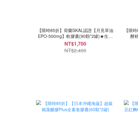
【限時85折】荷蘭SKAL認證【月見草油
【限時
EPO-500mg】軟膠囊(90顆*2罐)★生理
酵精
自在好朋友
NT$1,700
NT$2,400