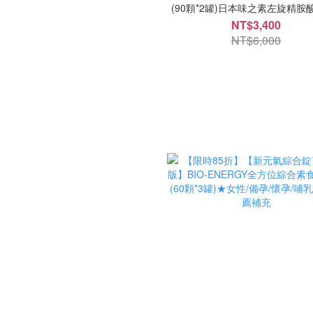
(90顆*2罐)日本味之素左旋精胺
松樹皮萃取+鋅升級版一氧化氮
NT$3,400
配方
NT$6,000