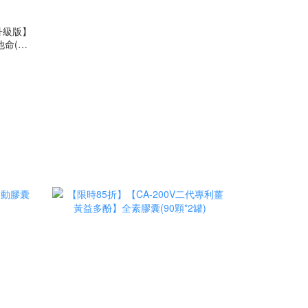
升級版】
命(60
程推薦補