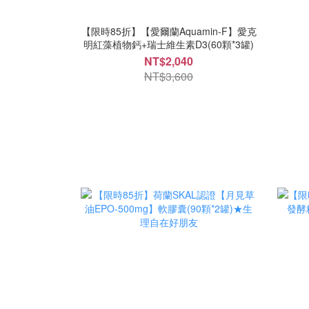
【限時85折】【愛爾蘭Aquamin-F】愛克
明紅藻植物鈣+瑞士維生素D3(60顆*3罐)
NT$2,040
NT$3,600