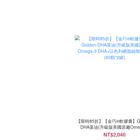
【限時85折】【金巧®軟膠囊】Gol
DHA藻油(升級版美國原廠Omeg
DHA+以色列磷脂絲胺酸PS)(60顆
NT$2,040