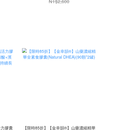
NT$2,600
活力膠囊
【限時85折】【金幸韻®】山藥濃縮精華