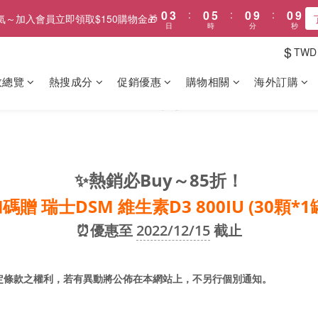
0
3
:
0
5
:
0
9
:
0
8
氣～加入會員立即領取$150購物金🎁
日
時
分
秒
2
4
8
7
1
3
7
6
$
TWD
0
2
6
5
1
5
4
效總覽
熱搜成分
促銷優惠
購物相關
海外訂購
0
4
3
3
2
2
1
1
0
0
✨熱銷必Buy～85折！
碼贈 瑞士DSM 維生素D3 800IU (30顆*1
⏰優惠
至
2022/12/15
截止
定條款之權利，若有異動將公佈在本網站上，不另行個別通知。