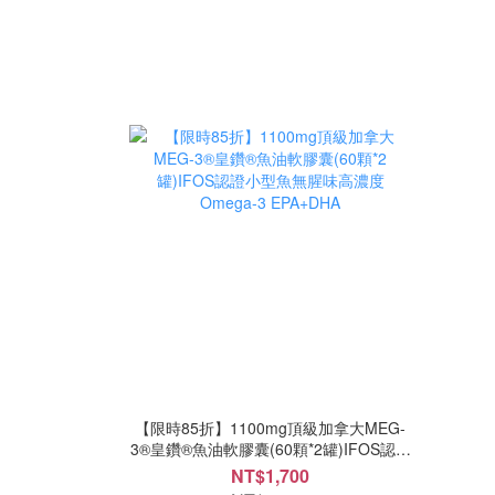
【限時85折】1100mg頂級加拿大MEG-
3®皇鑽®魚油軟膠囊(60顆*2罐)IFOS認證
小型魚無腥味高濃度Omega-3 EPA+DHA
NT$1,700