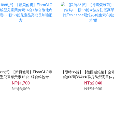
85折】【新貝他明】FloraGLO專
【限時85折】【德國紫錐菊】全
型兒童葉黃素16合1綜合維他命全
錠(60顆*2罐)★強身防禦高單
(60顆*2罐)兒童晶亮成長加強配方
Echinacea紫錐花/維生素C/維生
NT$1,700
NT$2,040
硒
NT$3,000
NT$4,000