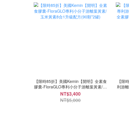
【限時85折】美國Kemin【開明】全素食
【限時
膠囊-FloraGLO專利小分子游離葉黃素/玉
利游離
米黃素8合1升級配方(90顆*2罐)
素膠囊
NT$3,400
NT$5,000