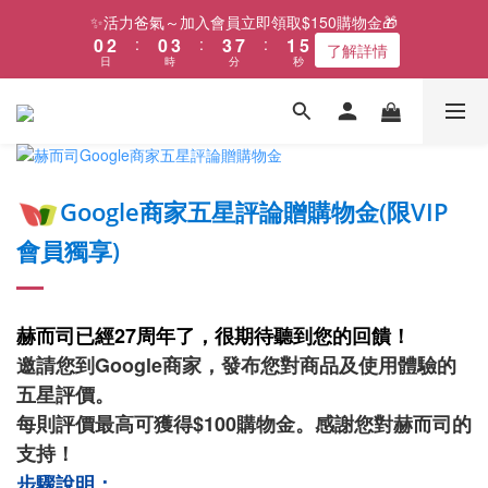
1
3
1
4
4
8
2
6
✨活力爸氣～加入會員立即領取$150購物金🎁
0
2
:
0
3
:
3
7
:
1
5
了解詳情
日
時
分
秒
1
2
2
6
0
4
0
1
1
5
3
0
0
4
2
3
1
2
0
1
Google商家五星評論贈購物金(限VIP
0
會員獨享)
赫而司已經27周年了，很期待聽到您的回饋！
邀請您到Google商家，發布您對商品及使用體驗的
五星評價。
每則評價最高可獲得$100購物金
。
感謝您對赫而司的
支持！
步驟說明：