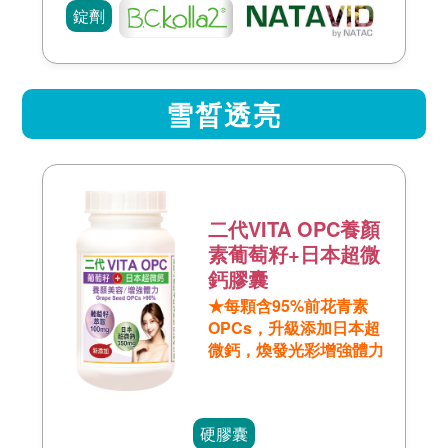
錠劑
雪晳透亮
二代VITA OPC養顏
素葡萄籽+日本超微
鈣膠囊
★每顆含95%前花青素
OPCs，升級添加日本超
微鈣，煥發光彩增強體力
硬膠囊