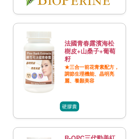
法國青春露濱海松
樹皮+山桑子+葡萄
籽
★三合一前花青素配方，
調節生理機能、晶明亮
麗、養顏美容
硬膠囊
R-OPC三代勁美紅