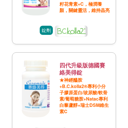
籽花青素+C，極潤養
顏，關鍵靈活，維持晶亮
錠劑
四代升級版德國賽
絡美得錠
★神經醯胺
+B.C.kolla2®專利小分
子膠原蛋白/玻尿酸/軟骨
素/葡萄糖胺+Natac專利
白藜蘆醇+瑞士DSM維生
素C