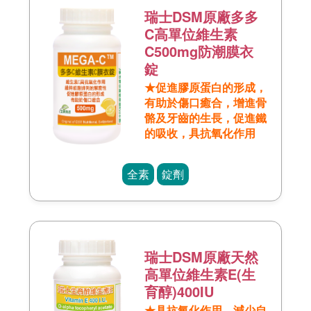
瑞士DSM原廠多多
C高單位維生素
C500mg防潮膜衣
錠
★促進膠原蛋白的形成，
有助於傷口癒合，增進骨
骼及牙齒的生長，促進鐵
的吸收，具抗氧化作用
全素
錠劑
瑞士DSM原廠天然
高單位維生素E(生
育醇)400IU
★具抗氧化作用，減少自