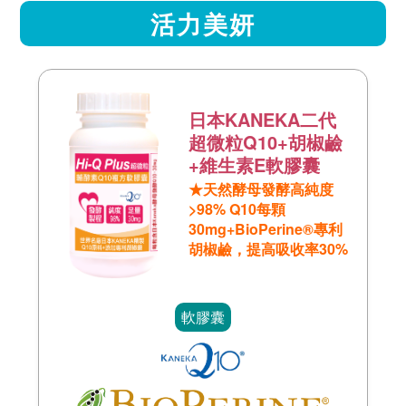
活力美妍
日本KANEKA二代
超微粒Q10+胡椒鹼
+維生素E軟膠囊
★天然酵母發酵高純度
>98% Q10每顆
30mg+BioPerine®專利
胡椒鹼，提高吸收率30%
軟膠囊