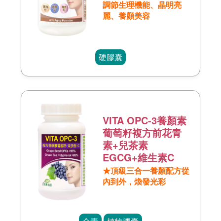
調節生理機能、晶明亮
麗、養顏美容
硬膠囊
VITA OPC-3養顏素
葡萄籽複方前花青
素+兒茶素
EGCG+維生素C
★頂級三合一養顏配方從
內到外，煥發光彩