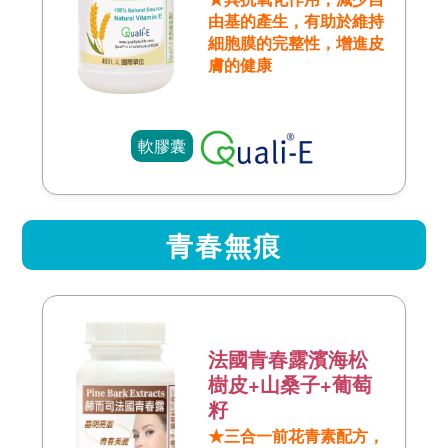
由基的產生，有助於維持
細胞膜的完整性，增進皮
膚的健康
軟膠囊
青春無痕
法國青春露濱海松
樹皮+山桑子+葡萄
籽
★三合一前花青素配方，