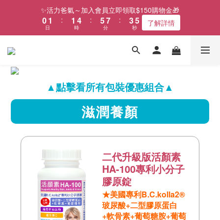
1
2
2
5
6
8
4
6
✨活力爸氣～加入會員立即領取$150購物金🎁
0
1
:
1
4
:
5
7
:
3
5
了解詳情
日
時
分
秒
0
0
3
4
6
2
4
2
3
5
1
3
1
2
4
0
2
0
1
3
1
0
2
0
1
▲點擊看所有包裝優惠組合▲
0
滋潤養顏
二代升級版活顏素
HA-100專利小分子
膠原錠
★美國專利B.C.kolla2®
玻尿酸+二型膠原蛋白
+軟骨素+葡萄糖胺+葡萄