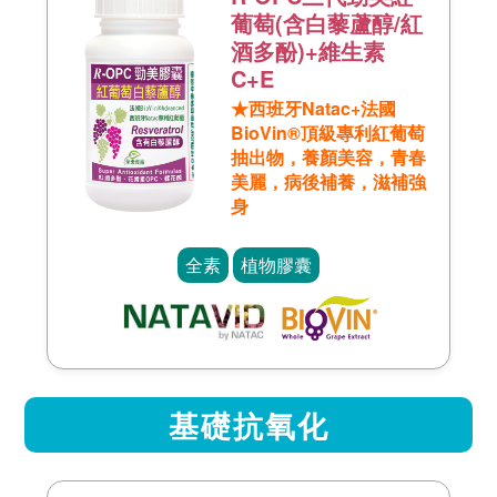
葡萄(含白藜蘆醇/紅
酒多酚)+維生素
C+E
★西班牙Natac+法國
BioVin®頂級專利紅葡萄
抽出物，養顏美容，青春
美麗，病後補養，滋補強
身
全素
植物膠囊
基礎抗氧化