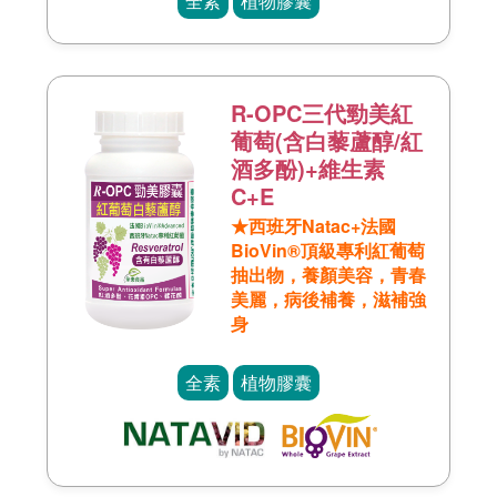
全素
植物膠囊
R-OPC三代勁美紅
葡萄(含白藜蘆醇/紅
酒多酚)+維生素
C+E
★西班牙Natac+法國
BioVin®頂級專利紅葡萄
抽出物，養顏美容，青春
美麗，病後補養，滋補強
身
全素
植物膠囊