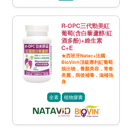
R-OPC三代勁美紅
葡萄(含白藜蘆醇/紅
酒多酚)+維生素
C+E
★西班牙Natac+法國
BioVin®頂級專利紅葡萄
抽出物，養顏美容，青春
美麗，病後補養，滋補強
身
全素
植物膠囊