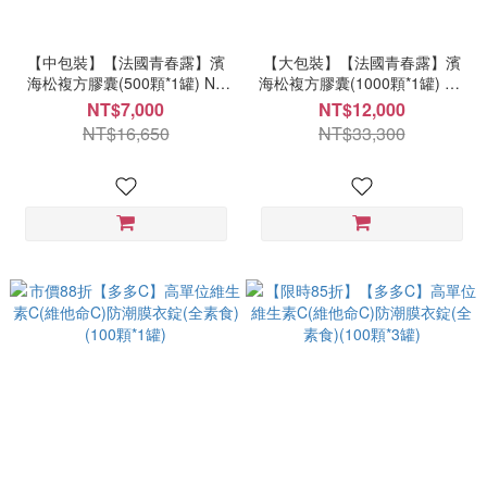
【中包裝】【法國青春露】濱
【大包裝】【法國青春露】濱
海松複方膠囊(500顆*1罐) NT
海松複方膠囊(1000顆*1罐) NT
7000 每顆14元-法國濱海松樹
12000 每顆12元-法國濱海松樹
NT$7,000
NT$12,000
皮/山桑子/葡萄籽小分子前花青
皮/山桑子/葡萄籽小分子前花青
NT$16,650
NT$33,300
素OPCs配方
素OPCs配方