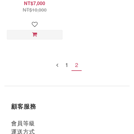
400IU軟膠囊(1000顆*1罐) NT
NT$7,000
7000 每顆7元
NT$10,000
1
2
顧客服務
會員等級
運送方式