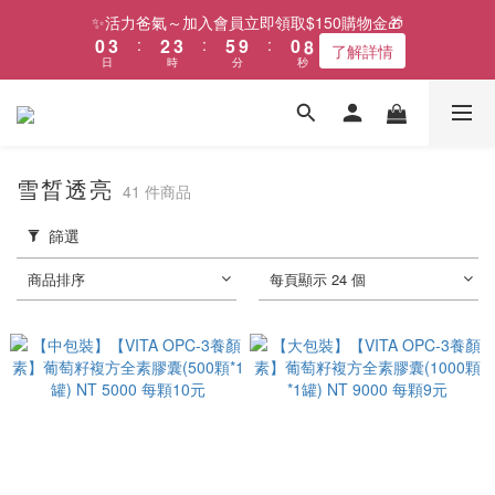
1
4
3
4
6
1
9
✨活力爸氣～加入會員立即領取$150購物金🎁
0
3
:
2
3
:
5
9
:
0
8
了解詳情
日
時
分
秒
2
1
2
4
8
7
1
0
1
3
7
6
0
0
2
6
5
1
5
4
0
4
3
雪晳透亮
3
2
41 件商品
2
1
篩選
1
0
0
商品排序
每頁顯示 24 個