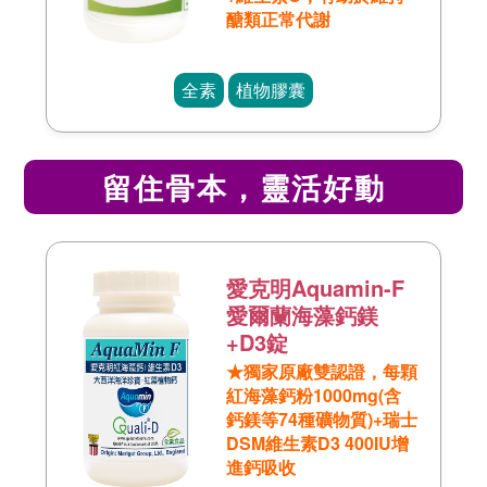
醣類正常代謝
全素
植物膠囊
留住骨本，靈活好動
愛克明Aquamin-F
愛爾蘭海藻鈣鎂
+D3錠
★獨家原廠雙認證，每顆
紅海藻鈣粉1000mg(含
鈣鎂等74種礦物質)+瑞士
DSM維生素D3 400IU增
進鈣吸收