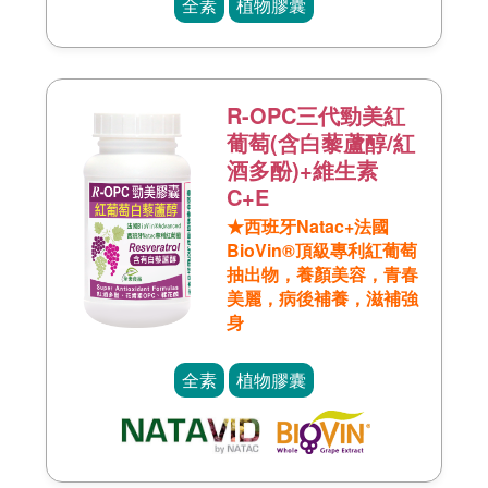
全素
植物膠囊
R-OPC三代勁美紅
葡萄(含白藜蘆醇/紅
酒多酚)+維生素
C+E
★西班牙Natac+法國
BioVin®頂級專利紅葡萄
抽出物，養顏美容，青春
美麗，病後補養，滋補強
身
全素
植物膠囊