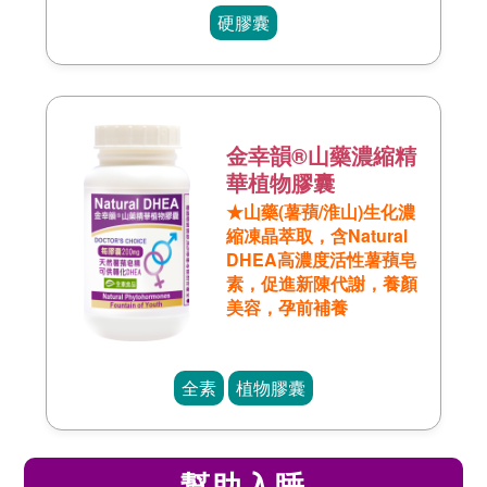
硬膠囊
金幸韻®山藥濃縮精
華植物膠囊
★山藥(薯蕷/淮山)生化濃
縮凍晶萃取，含Natural
DHEA高濃度活性薯蕷皂
素，促進新陳代謝，養顏
美容，孕前補養
全素
植物膠囊
幫助入睡