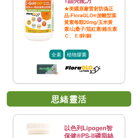
1晶亮配方
★美國原廠雷射防偽正
品-FloraGLO®游離型葉
黃素每顆20mg/玉米黃
素/山桑子/茄紅素/維生素
Ｃ、Ｅ/鋅/銅
全素
植物膠囊
思緒靈活
以色列Lipogen智
保健®PS-II磷脂絲