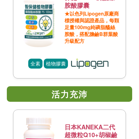
胺酸膠囊
★以色列Lipogen原廠商
標授權與認證產品，每顆
足量100mg純磷脂醯絲
胺酸，搭配膽鹼B群葉酸
升級配方
全素
植物膠囊
活力充沛
日本KANEKA二代
超微粒Q10+胡椒鹼