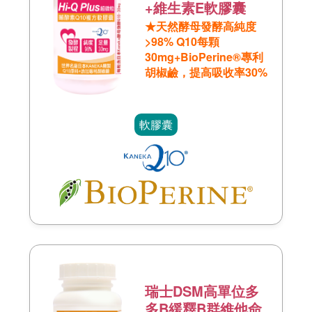
+維生素E軟膠囊
★天然酵母發酵高純度
>98% Q10每顆
30mg+BioPerine®專利
胡椒鹼，提高吸收率30%
軟膠囊
瑞士DSM高單位多
多B緩釋B群維他命