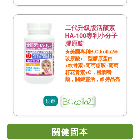
二代升級版活顏素
HA-100專利小分子
膠原錠
★美國專利B.C.kolla2®
玻尿酸+二型膠原蛋白
+軟骨素+葡萄糖胺+葡萄
籽花青素+C，極潤養
顏，關鍵靈活，維持晶亮
錠劑
關健固本