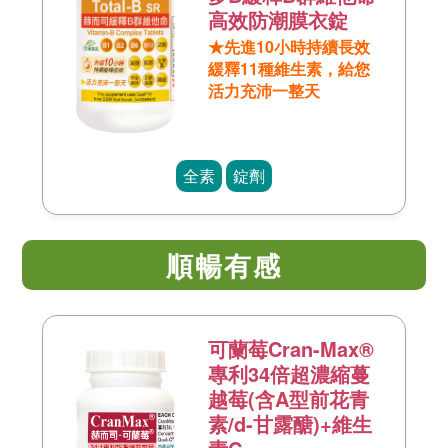
高效防潮膜衣錠
★先進10小時持續長效
緩釋11種維生素，給您
活力充沛一整天
全素
錠劑
順暢有感
可蘭莓Cran-Max®
專利34倍超濃縮蔓
越莓(含A型前花青
素/d-甘露醣)+維生