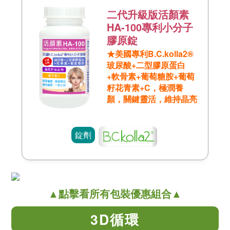
二代升級版活顏素
HA-100專利小分子
膠原錠
★美國專利B.C.kolla2®
玻尿酸+二型膠原蛋白
+軟骨素+葡萄糖胺+葡萄
籽花青素+C，極潤養
顏，關鍵靈活，維持晶亮
錠劑
▲點擊看所有包裝優惠組合▲
3D循環