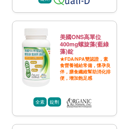
美國ONS高單位
400mg螺旋藻(藍綠
藻)錠
★FDA/NPA雙認證，素
食營養補給常備，懷孕良
伴，膳食纖維幫助消化排
便，增加飽足感
全素
錠劑