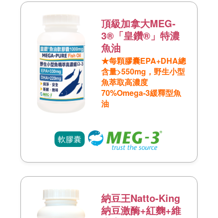
頂級加拿大MEG-
3®「皇鑽®」特濃
魚油
★每顆膠囊EPA+DHA總
含量>550mg，野生小型
魚萃取高濃度
70%Omega-3緩釋型魚
油
軟膠囊
納豆王Natto-King
納豆激酶+紅麴+維