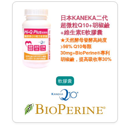
日本KANEKA二代
超微粒Q10+胡椒鹼
+維生素E軟膠囊
★天然酵母發酵高純度
>98% Q10每顆
30mg+BioPerine®專利
胡椒鹼，提高吸收率30%
軟膠囊