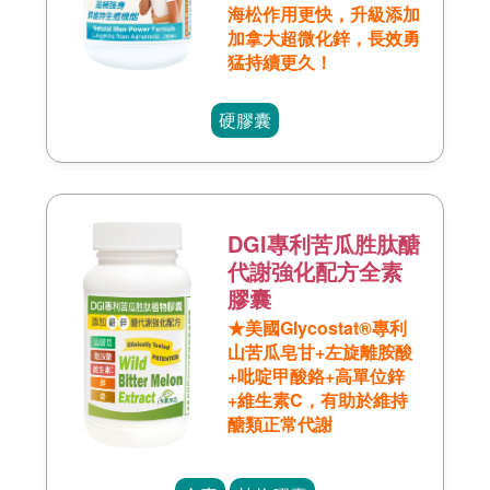
海松作用更快，升級添加
加拿大超微化鋅，長效勇
猛持續更久！
硬膠囊
DGI專利苦瓜胜肽醣
代謝強化配方全素
膠囊
★美國Glycostat®專利
山苦瓜皂甘+左旋離胺酸
+吡啶甲酸鉻+高單位鋅
+維生素C，有助於維持
醣類正常代謝