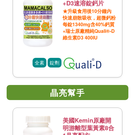
+D3速溶錠鈣片
★升級食用後10分鐘內
快速崩散吸收，超微鈣粉
每錠1340mg含40%鈣質
+瑞士原廠精純Quali®-D
維生素D3 400IU
全素
錠劑
晶亮幫手
美國Kemin原廠開
明游離型葉黃素8合