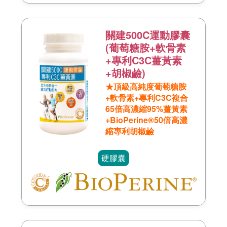
關建500C運動膠囊
(葡萄糖胺+軟骨素
+專利C3C薑黃素
+胡椒鹼)
★頂級高純度葡萄糖胺
+軟骨素+專利C3C複合
65倍高濃縮95%薑黃素
+BioPerine®50倍高濃
縮專利胡椒鹼
硬膠囊