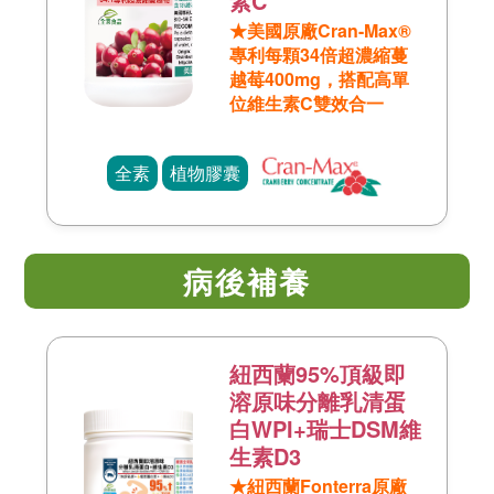
素C
★美國原廠Cran-Max®
專利每顆34倍超濃縮蔓
越莓400mg，搭配高單
位維生素C雙效合一
全素
植物膠囊
病後補養
紐西蘭95%頂級即
溶原味分離乳清蛋
白WPI+瑞士DSM維
生素D3
★紐西蘭Fonterra原廠