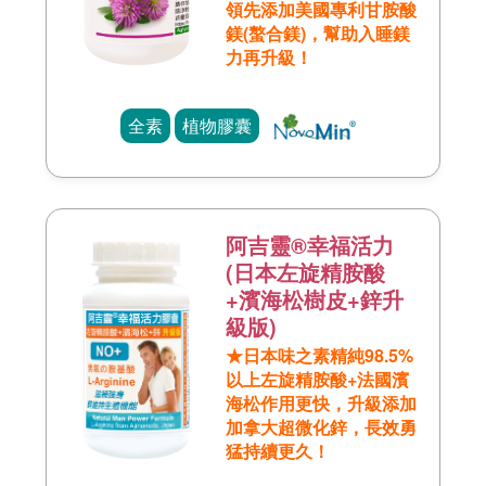
領先添加美國專利甘胺酸
鎂(螯合鎂)，幫助入睡鎂
力再升級！
全素
植物膠囊
阿吉靈®幸福活力
(日本左旋精胺酸
+濱海松樹皮+鋅升
級版)
★日本味之素精純98.5%
以上左旋精胺酸+法國濱
海松作用更快，升級添加
加拿大超微化鋅，長效勇
猛持續更久！