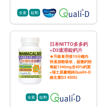
全素
錠劑
日本NITTO多多鈣
+D3速溶錠鈣片
★升級食用後10分鐘內
快速崩散吸收，超微鈣粉
每錠1340mg含40%鈣質
+瑞士原廠精純Quali®-D
維生素D3 400IU
全素
錠劑