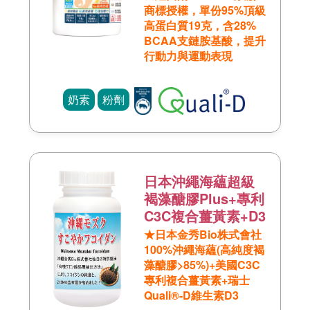
商標授權，單份95%頂級
高蛋白質19克，含28%
BCAA支鏈胺基酸，提升
行動力與運動表現
奶素
粉劑
日本沖繩海蘊超級
褐藻醣膠Plus+專利
C3C複合薑黃素+D3
★日本金秀Bio株式會社
100%沖繩海蘊(高純度褐
藻醣膠>85%)+美國C3C
專利複合薑黃素+瑞士
Quali®-D維生素D3