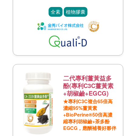
全素
植物膠囊
二代專利薑黃益多
酚(專利C3C薑黃素
+胡椒鹼+EGCG)
★專利C3C複合65倍高
濃縮95%薑黃素
+BioPerine®50倍高濃
縮專利胡椒鹼+茶多酚
EGCG，應酬補養好夥伴