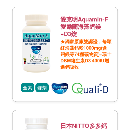
愛克明Aquamin-F
愛爾蘭海藻鈣鎂
+D3錠
★獨家原廠雙認證，每顆
紅海藻鈣粉1000mg(含
鈣鎂等74種礦物質)+瑞士
DSM維生素D3 400IU增
進鈣吸收
全素
錠劑
日本NITTO多多鈣