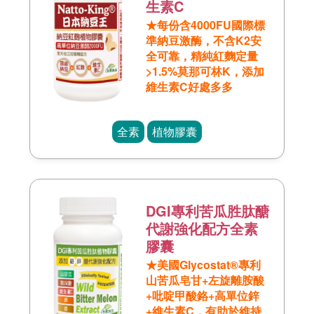
生素C
★每份含4000FU國際標
準納豆激酶，不含K2安
全可靠，精純紅麴定量
>1.5%莫那可林K，添加
維生素C好處多多
全素
植物膠囊
DGI專利苦瓜胜肽醣
代謝強化配方全素
膠囊
★美國Glycostat®專利
山苦瓜皂甘+左旋離胺酸
+吡啶甲酸鉻+高單位鋅
+維生素C，有助於維持