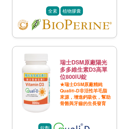
全素
植物膠囊
瑞士DSM原廠陽光
多多維生素D3高單
位800IU錠
★瑞士DSM原廠精純
Quali®-D非活性羊毛脂
來源，增進鈣吸收，幫助
骨骼與牙齒的生長發育
錠劑