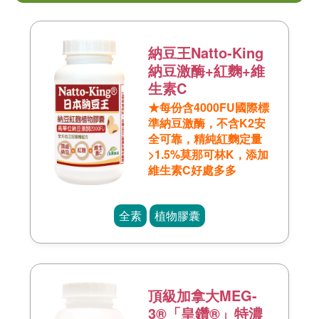
納豆王Natto-King
納豆激酶+紅麴+維
生素C
★每份含4000FU國際標
準納豆激酶，不含K2安
全可靠，精純紅麴定量
>1.5%莫那可林K，添加
維生素C好處多多
全素
植物膠囊
頂級加拿大MEG-
3®「皇鑽®」特濃