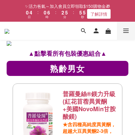
1
5
1
7
3
6
6
4
✨活力爸氣～加入會員立即領取$150購物金🎁
0
4
:
0
6
:
2
5
:
5
3
了解詳情
日
時
分
秒
3
5
1
4
4
2
2
4
0
3
3
1
1
3
2
2
0
0
2
1
1
1
0
0
0
▲點擊看所有包裝優惠組合▲
熟齡男女
普羅曼絲®鎂力升級
(紅花苜蓿異黃酮
+美國NovoMin甘胺
酸鎂)
★含四種高純度異黃酮，
超越大豆異黃酮2-3倍，