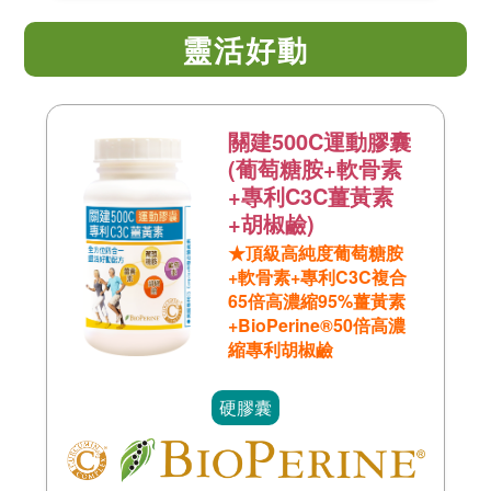
靈活好動
關建500C運動膠囊
(葡萄糖胺+軟骨素
+專利C3C薑黃素
+胡椒鹼)
★頂級高純度葡萄糖胺
+軟骨素+專利C3C複合
65倍高濃縮95%薑黃素
+BioPerine®50倍高濃
縮專利胡椒鹼
硬膠囊