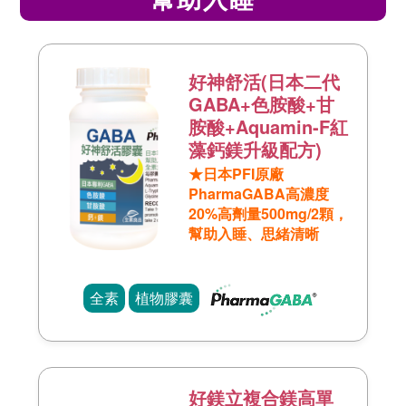
好神舒活(日本二代
GABA+色胺酸+甘
胺酸+Aquamin-F紅
藻鈣鎂升級配方)
★日本PFI原廠
PharmaGABA高濃度
20%高劑量500mg/2顆，
幫助入睡、思緒清晰
全素
植物膠囊
好鎂立複合鎂高單