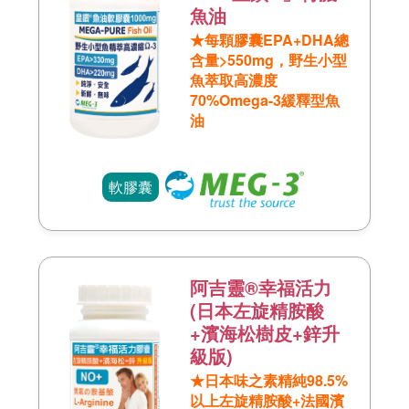
魚油
★每顆膠囊EPA+DHA總
含量>550mg，野生小型
魚萃取高濃度
70%Omega-3緩釋型魚
油
軟膠囊
阿吉靈®幸福活力
(日本左旋精胺酸
+濱海松樹皮+鋅升
級版)
★日本味之素精純98.5%
以上左旋精胺酸+法國濱